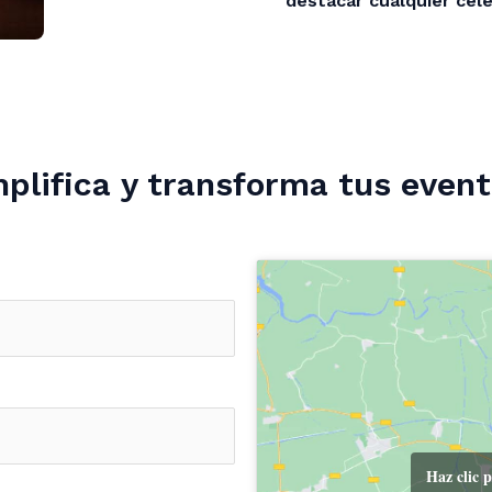
destacar cualquier cel
plifica y transforma tus even
Haz clic 