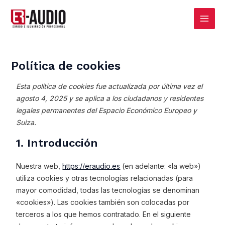
Ir
Main
al
Menu
contenido
Política de cookies
Consent
Consent
Consent
Estadísticas
Marketing
Esta política de cookies fue actualizada por última vez el
to
to
to
agosto 4, 2025 y se aplica a los ciudadanos y residentes
service
service
service
legales permanentes del Espacio Económico Europeo y
elementor
wordpress
varios
Suiza.
1. Introducción
Nuestra web,
https://eraudio.es
(en adelante: «la web»)
utiliza cookies y otras tecnologías relacionadas (para
mayor comodidad, todas las tecnologías se denominan
«cookies»). Las cookies también son colocadas por
terceros a los que hemos contratado. En el siguiente